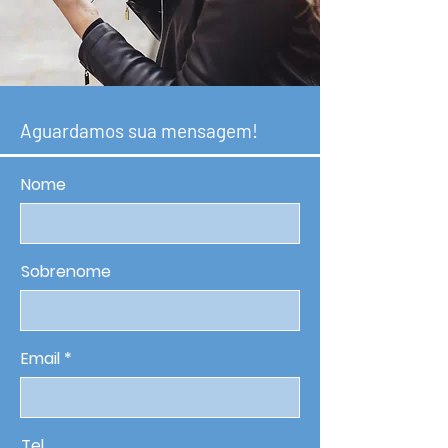
Aguardamos sua mensagem!
Nome
Sobrenome
Email
Tel.