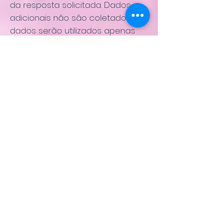
da resposta solicitada. Dados
adicionais não são coletados. Os
dados serão utilizados apenas
para envio da newsletter e não
serão repassados a terceiros.
Você pode revogar o seu
consentimento para o
armazenamento dos seus dados
pessoais e sua utilização para o
envio da newsletter a qualquer
momento. Existe um link
correspondente em cada
boletim informativo. Você
também pode cancelar a
inscrição diretamente neste site
a qualquer momento ou nos
informar sobre sua solicitação